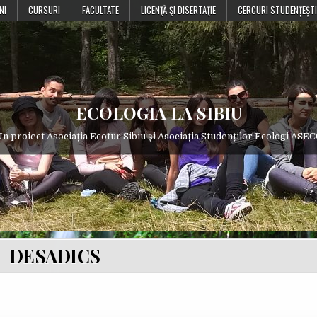
NI
CURSURI
FACULTATE
LICENŢĂ ŞI DISERTAŢIE
CERCURI STUDENȚEȘTI
ECOLOGIA LA SIBIU
n proiect Asociația Ecotur Sibiu și Asociația Studenților Ecologi ASE
DESADICS