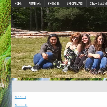
Skip
HOME
ADMITERE
PROIECTE
SPECIALIZĂRI
STAFF & ALUM
to
content
U
Modul I
Modul II