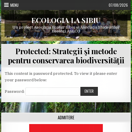
Skip
MENU
07/08/2026
to
content
ECOLOGIA LA SIBIU
Un proiect Asociația Ecotur Sibiu și Asociația Studenților
Ecologi ASECO
Protected: Strategii şi metode
pentru conservarea biodiversităţii
This content is password protected. To view it please enter
your password below:
Password:
ADMITERE