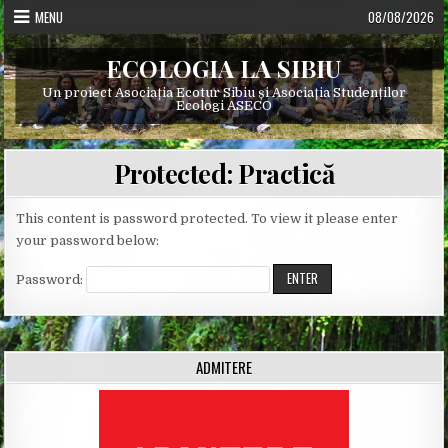
Skip
MENU
08/08/2026
to
content
ECOLOGIA LA SIBIU
Un proiect Asociația Ecotur Sibiu și Asociația Studenților
Ecologi ASECO
Protected: Practică
This content is password protected. To view it please enter
your password below:
Password:
ADMITERE