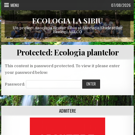
Skip
MENU
07/08/2026
to
content
ECOLOGIA LA SIBIU
Un proiect Asociația Ecotur Sibiu și Asociația Studenților
Ecologi ASECO
Protected: Ecologia plantelor
This content is password protected. To view it please enter
your password below:
Password:
ADMITERE