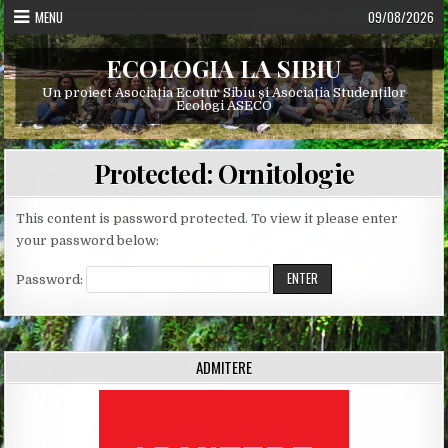
Skip
MENU
09/08/2026
to
content
ECOLOGIA LA SIBIU
Un proiect Asociația Ecotur Sibiu și Asociația Studenților
Ecologi ASECO
Protected: Ornitologie
This content is password protected. To view it please enter
your password below:
Password:
ADMITERE