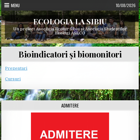
Skip
MENU
10/08/2026
to
content
ECOLOGIA LA SIBIU
Un proiect Asociația Ecotur Sibiu și Asociația Studenților
Ecologi ASECO
Bioindicatori și biomonitori
Prezentari
Cursuri
ADMITERE