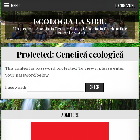
Skip
MENU
07/08/2026
to
content
ECOLOGIA LA SIBIU
Un proiect Asociația Ecotur Sibiu și Asociația Studenților
Ecologi ASECO
Protected: Genetică ecologică
This content is password protected. To view it please enter
your password below:
Password:
ADMITERE