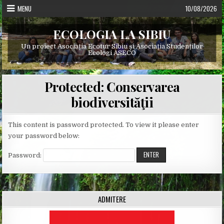
Skip
MENU
10/08/2026
to
content
ECOLOGIA LA SIBIU
Un proiect Asociația Ecotur Sibiu și Asociația Studenților
Ecologi ASECO
Protected: Conservarea
biodiversităţii
This content is password protected. To view it please enter
your password below:
Password:
ADMITERE