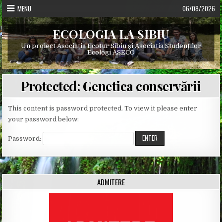
Skip
MENU
06/08/2026
to
content
ECOLOGIA LA SIBIU
Un proiect Asociația Ecotur Sibiu și Asociația Studenților
Ecologi ASECO
Protected: Genetica conservării
This content is password protected. To view it please enter
your password below:
Password:
ADMITERE