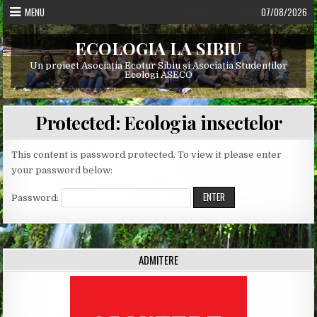
Skip
MENU
07/08/2026
to
content
ECOLOGIA LA SIBIU
Un proiect Asociația Ecotur Sibiu și Asociația Studenților
Ecologi ASECO
Protected: Ecologia insectelor
This content is password protected. To view it please enter
your password below:
Password:
ADMITERE