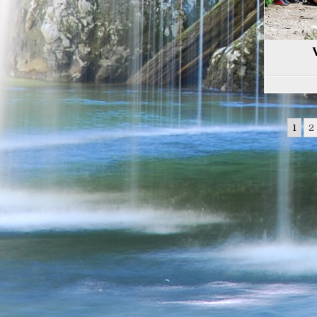
V
Posts
1
2
navigation