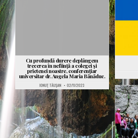
Posted
in
Cu profundă durere deplângem
trecerea în neființă a colegei și
prietenei noastre, conferențiar
universitar dr. Angela Maria Bănăduc.
IONUŢ TĂUŞAN
02/11/2023