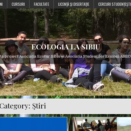
NI
CURSURI
FACULTATE
LICENŢĂ ŞI DISERTAŢIE
CERCURI STUDENȚEȘTI
ECOLOGIA LA SIBIU
n proiect Asociația Ecotur Sibiu și Asociația Studenților Ecologi ASE
Category:
Ştiri