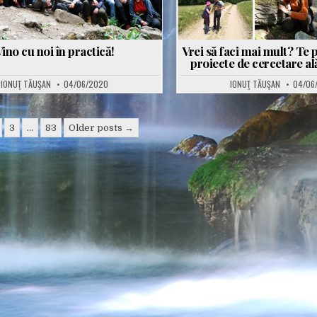
ino cu noi în practică!
Vrei să faci mai mult? Te p
proiecte de cercetare ală
IONUŢ TĂUŞAN
04/06/2020
IONUŢ TĂUŞAN
04/06
3
…
83
Older posts →