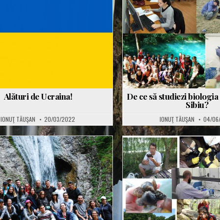
Posted
Posted
in
in
Alături de Ucraina!
De ce să studiezi biologia 
Sibiu?
IONUŢ TĂUŞAN
20/03/2022
IONUŢ TĂUŞAN
04/06
Posted
Posted
in
in