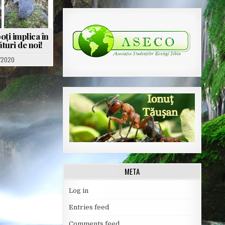
oți implica în
turi de noi!
/2020
META
Log in
Entries feed
Comments feed