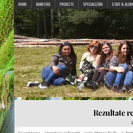
Skip
HOME
ADMITERE
PROIECTE
SPECIALIZĂRI
STAFF & ALUM
to
content
U
Rezultate r