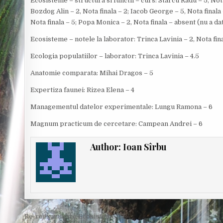
Ecosisteme – structura si functii – curs: Starcu Radu – 5, Nota
Bozdog Alin – 2, Nota finala – 2; Iacob George – 5, Nota finala 
Nota finala – 5; Popa Monica – 2, Nota finala – absent (nu a da
Ecosisteme – notele la laborator: Trinca Lavinia – 2, Nota fi
Ecologia populatiilor – laborator: Trinca Lavinia – 4.5
Anatomie comparata: Mihai Dragos – 5
Expertiza faunei: Rizea Elena – 4
Managementul datelor experimentale: Lungu Ramona – 6
Magnum practicum de cercetare: Campean Andrei – 6
Author:
Ioan Sîrbu
Post
Re-reexaminare Ecosisteme →