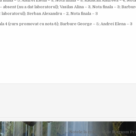
 finala – 5; Andrei Elena – 3, Nota finala – 3; Raducan Andreea – 4, Nota 
O
I
– absent (nu a dat laboratorul); Vasilas Alina – 3, Nota finala – 3; Barbu
R
S
:
H
t laboratorul); Serban Alexandru – 2, Nota finala – 3
E
D
D
nala 4 (curs promovat cu nota 6); Barbure George – 5; Andrei Elena – 3
A
T
E
:
← Notele la colocviul de Magnum Pr