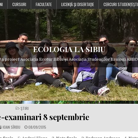
NI
CURSURI
FACULTATE
LICENŢĂ ŞI DISERTAŢIE
CERCURI STUDENȚEȘTI
ECOLOGIA LA SIBIU
n proiect Asociația Ecotur Sibiu și Asociația Studenților Ecologi ASE
POSTED
ŞTIRI
IN
e-examinari 8 septembrie
A
P
IOAN SÎRBU
08/09/2015
U
U
T
B
H
L