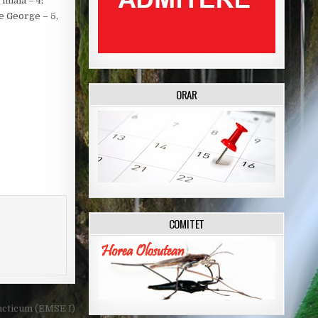
finala – 4;
re George – 5,
ORAR
COMITET
acticum (EMSE I)