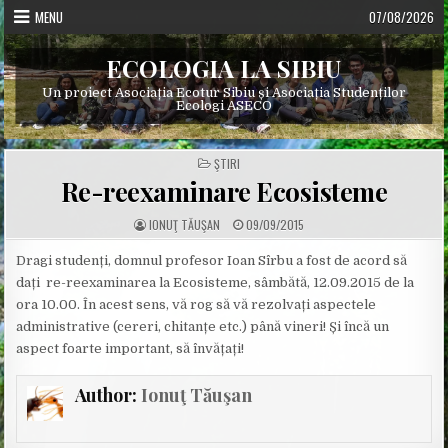
Skip
MENU
07/08/2026
to
content
ECOLOGIA LA SIBIU
Un proiect Asociația Ecotur Sibiu și Asociația Studenților
Ecologi ASECO
POSTED
ŞTIRI
IN
Re-reexaminare Ecosisteme
A
P
IONUŢ TĂUŞAN
09/09/2015
U
U
T
B
H
L
Dragi studenți, domnul profesor Ioan Sîrbu a fost de acord să
O
I
dați re-reexaminarea la Ecosisteme, sâmbătă, 12.09.2015 de la
R
S
:
H
ora 10.00. În acest sens, vă rog să vă rezolvați aspectele
E
D
administrative (cereri, chitanțe etc.) până vineri! Și încă un
D
A
aspect foarte important, să învățați!
T
E
:
Author:
Ionuţ Tăuşan