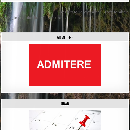
Post
← Rezultate re-examinari 8 septembrie
navigation
Ecologia populatiilor – laborator →
ADMITERE
ORAR