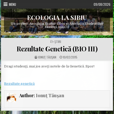
Skip
MENU
09/08/2026
to
content
ECOLOGIA LA SIBIU
Un proiect Asociația Ecotur Sibiu și Asociația Studenților
Ecologi ASECO
POSTED
ŞTIRI
IN
Rezultate Genetică (BIO III)
A
P
IONUŢ TĂUŞAN
10/02/2015
U
U
T
B
H
L
Dragi studenţi, mai jos aveţi notele de la Genetică. Spor!
O
I
R
S
:
H
E
D
Rezultate genetică
D
A
T
E
Author:
Ionuţ Tăuşan
: