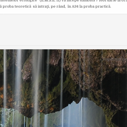
sistemelor ecologice” (E.M.S.E. II) va începe sâmbătă 7 februarie la ora 
O
I
proba teoretică să intraţi, pe rând, în A34 la proba practică.
R
S
:
H
E
D
D
A
T
E
:
← Expertiza pei