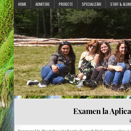
Skip
HOME
ADMITERE
PROIECTE
SPECIALIZĂRI
STAFF & ALUM
to
content
U
Examen la Aplicaţ