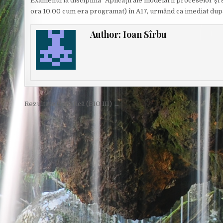
Examenul la disciplina “Aplicaţii ale modelării proceselor şi 
ora 10.00 cum era programat) în A17, urmând ca imediat după 
Author:
Ioan Sîrbu
Post
Rezultate Genetică (BIO III) →
navigation