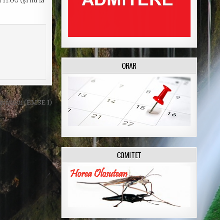
11.00 (şi nu la
ORAR
sajului (EMSE I)
COMITET