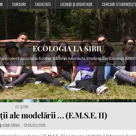
NI
CURSURI
FACULTATE
LICENŢĂ ŞI DISERTAŢIE
CERCURI STUDENȚEȘTI
ECOLOGIA LA SIBIU
n proiect Asociația Ecotur Sibiu și Asociația Studenților Ecologi ASE
POSTED
ŞTIRI
IN
ii ale modelării … (E.M.S.E. II)
A
P
IOAN SÎRBU
05/02/2015
U
U
T
B
H
L