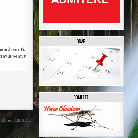
ORAR
ingură parolă.
ti avut pentru
COMITET
maţiei (EMSE II)