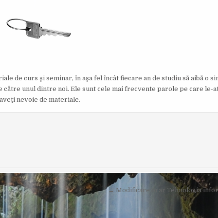
I
S
H
E
D
D
A
T
E
:
ale de curs şi seminar, în aşa fel încât fiecare an de studiu să aibă o s
e către unul dintre noi. Ele sunt cele mai frecvente parole pe care le-a
ă aveţi nevoie de materiale.
← Modificare orar Tehnologia infor