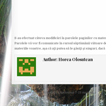
O
R
:
S-au efectuat câteva modificări la parolele paginilor cu materi
Parolele vă vor fi comunicate în cursul săptămânii viitoare d
materiile voastre, aşa că aţi putea să le găsiţi şi singuri, dac
Author:
Horea Olosutean
Post
Managementul biodiversităţii, săptămâna 7-13 martie →
navigation