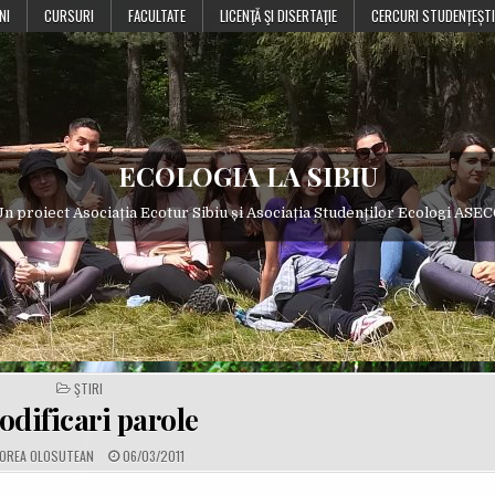
NI
CURSURI
FACULTATE
LICENŢĂ ŞI DISERTAŢIE
CERCURI STUDENȚEȘTI
ECOLOGIA LA SIBIU
n proiect Asociația Ecotur Sibiu și Asociația Studenților Ecologi ASE
POSTED
ŞTIRI
IN
dificari parole
P
OREA OLOSUTEAN
06/03/2011
U
B
L