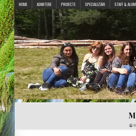
Skip
HOME
ADMITERE
PROIECTE
SPECIALIZĂRI
STAFF & ALUM
to
content
U
Mo
A
H
U
T
H