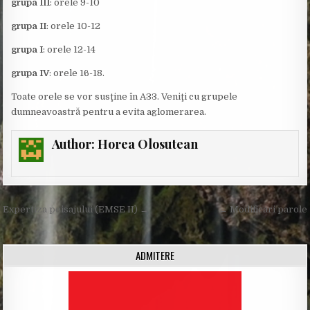
grupa III
: orele 9-10
grupa II
: orele 10-12
grupa I
: orele 12-14
grupa IV
: orele 16-18.
Toate orele se vor susţine în A33. Veniţi cu grupele
dumneavoastră pentru a evita aglomerarea.
Author:
Horea Olosutean
Post
Expertiza peisajului (EMSE II) →
← Modificari parole
navigation
ADMITERE