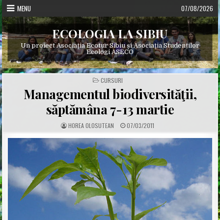
Skip
MENU
07/08/2026
to
content
ECOLOGIA LA SIBIU
Un proiect Asociația Ecotur Sibiu și Asociația Studenților
Ecologi ASECO
POSTED
CURSURI
IN
Managementul biodiversităţii,
săptămâna 7-13 martie
A
P
HOREA OLOSUTEAN
07/03/2011
U
U
T
B
H
L
O
I
R
S
:
H
E
D
D
A
T
E
: