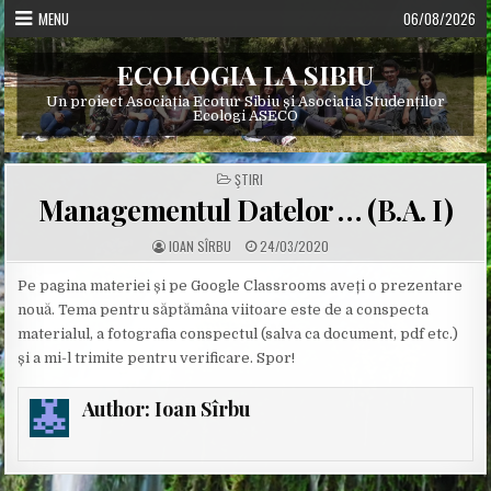
Skip
MENU
06/08/2026
to
content
ECOLOGIA LA SIBIU
Un proiect Asociația Ecotur Sibiu și Asociația Studenților
Ecologi ASECO
POSTED
ŞTIRI
IN
Managementul Datelor … (B.A. I)
A
P
IOAN SÎRBU
24/03/2020
U
U
T
B
H
L
Pe pagina materiei și pe Google Classrooms aveți o prezentare
O
I
nouă. Tema pentru săptămâna viitoare este de a conspecta
R
S
:
H
materialul, a fotografia conspectul (salva ca document, pdf etc.)
E
D
și a mi-l trimite pentru verificare. Spor!
D
A
T
E
Author:
Ioan Sîrbu
: