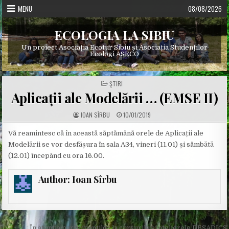
Skip
MENU
08/08/2026
to
content
ECOLOGIA LA SIBIU
Un proiect Asociația Ecotur Sibiu și Asociația Studenților
Ecologi ASECO
POSTED
ŞTIRI
IN
Aplicații ale Modelării … (EMSE II)
A
P
IOAN SÎRBU
10/01/2019
U
U
T
B
H
L
Vă reamintesc că în această săptămână orele de Aplicații ale
O
I
Modelării se vor desfășura în sala A34, vineri (11.01) și sâmbătă
R
S
:
H
(12.01) începând cu ora 16.00.
E
D
D
A
Author:
Ioan Sîrbu
T
E
:
← În atenția participanților la cursurile și atelierele DESADICS