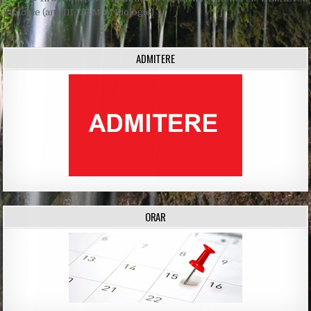
Post
navigation
Etologie (anii III E.P.M. și Biologie) →
ADMITERE
ORAR