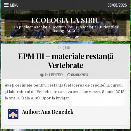
Skip
MENU
08/08/2026
to
content
ECOLOGIA LA SIBIU
Un proiect Asociația Ecotur Sibiu și Asociația Studenților
Ecologi ASECO
POSTED
ŞTIRI
IN
EPM III – materiale restanță
Vertebrate
A
P
ANA BENEDEK
06/06/2018
U
U
T
B
H
L
Aveți cerințele pentru restanța (refacerea de credite) la cursul
O
I
și laboratorul de Vertebrate care va avea loc vineri, 8 iunie 2018,
R
S
:
H
la ora 10 (sala A 16). Spor la învățat!
E
D
D
A
Author:
Ana Benedek
T
E
: