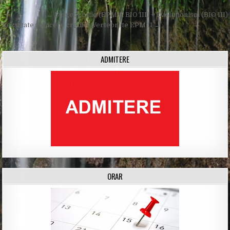
Post
← Biogeografie (EPM & BIO III) + Evoluționism (BIO III)
navigation
Rezultate refacere credite Vertebrate EPM II →
ADMITERE
ORAR