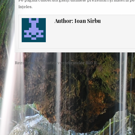
Pe pagina cunoscută găsiți ultimele prezentări și materia p
înțeles.
Author:
Ioan Sîrbu
Post
Rezultate Sistematica vertebratelor BIO II →
navigation