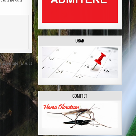
pă cum ne-am
ORAR
mentale (B.A. I)
COMITET