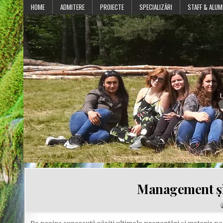
Skip
HOME
ADMITERE
PROIECTE
SPECIALIZĂRI
STAFF & ALUM
to
content
U
Management și 