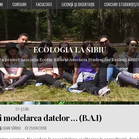
NI
CURSURI
FACULTATE
LICENŢĂ ŞI DISERTAŢIE
CERCURI STUDENȚEȘTI
ECOLOGIA LA SIBIU
n proiect Asociația Ecotur Sibiu și Asociația Studenților Ecologi ASE
POSTED
ŞTIRI
IN
modelarea datelor … (B.A.I)
A
P
IOAN SÎRBU
21/04/2018
U
U
T
B
H
L