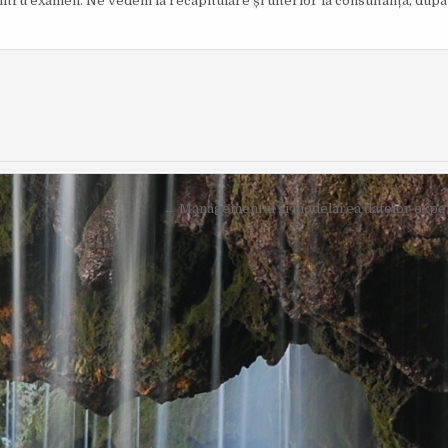
entru examen. Ne vedem la recapitulare și ulterior la consultanță, du
O
I
R
S
:
H
E
D
D
A
T
E
:
← Managementul și modelarea datelor experi