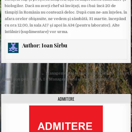
biologilor. Dacă nu aveți chef să învățați, nu-i bai: încă 20 de
tâmpiți în România nu contează deloc. După cum ne-am înțeles, în
afara orelor obișnuite, ne vedem și sâmbătă, 31 martie, începând
cu ora 12.00, în sala A17 și apoi în A34 (pentru laborator). Alte
întâlniri (suplimentare) vor urma.
Author:
Ioan Sîrbu
Post
← Managementul și modelarea datelor … (B.A. I)
navigation
Anunț nou pentru B.A. I (”Managementul și modelarea datelor …”) →
ADMITERE