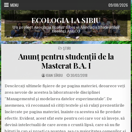
Skip
MENU
09/08/2026
to
content
ECOLOGIA LA SIBIU
Un proiect Asociația Ecotur Sibiu și Asociația Studenților
Ecologi ASECO
POSTED
ŞTIRI
IN
Anunț pentru studenții de la
Masterat B.A. I
A
P
IOAN SÎRBU
30/03/2018
U
U
T
B
H
L
Descărcați ultimele fișiere de pe pagina materiei, deoarece veți
O
I
avea nevoie de acestea la laboratoarele disciplinei
R
S
:
H
”Managementul și modelarea datelor experimentale”. De
E
D
asemenea, vă recomand să citiți textele și să rulați prezentările
D
A
încărcate pe pagina materiei, înainte ca acestea să fie predate
T
E
efectiv. Evident, acest sfat este pentru cei care vor să învețe, să
:
devină intelectualii de care avem o cruntă lipsă, care să nu fie
bătuți în cap și proști ca noaptea, așa ca majoritatea oamenilor și