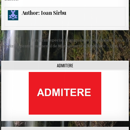
Author:
Ioan Sîrbu
Post
← Program special: Management și modelare … (B.A. I)
navigation
Precizări pentru examenul de Management și Modelare … (B.A. I) →
ADMITERE