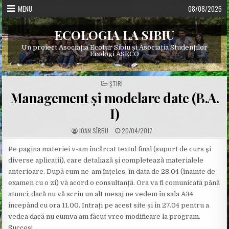
Skip
MENU
08/08/2026
to
content
ECOLOGIA LA SIBIU
Un proiect Asociația Ecotur Sibiu și Asociația Studenților
Ecologi ASECO
POSTED
ŞTIRI
IN
Management și modelare date (B.A.
I)
A
P
IOAN SÎRBU
20/04/2017
U
U
T
B
H
L
Pe pagina materiei v-am încărcat textul final (suport de curs și
O
I
diverse aplicații), care detaliază și completează materialele
R
S
:
H
anterioare. După cum ne-am înțeles, în data de 28.04 (înainte de
E
D
examen cu o zi) vă acord o consultanță. Ora va fi comunicată până
D
A
atunci; dacă nu vă scriu un alt mesaj ne vedem în sala A34
T
E
începând cu ora 11.00. Intrați pe acest site și în 27.04 pentru a
:
vedea dacă nu cumva am făcut vreo modificare la program.
Succes!