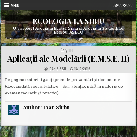
Skip
MENU
08/08/2026
to
content
ECOLOGIA LA SIBIU
Un proiect Asociația Ecotur Sibiu și Asociația Studenților
Ecologi ASECO
POSTED
ŞTIRI
IN
Aplicații ale Modelării (E.M.S.E. II)
A
P
IOAN SÎRBU
15/12/2016
U
U
T
B
H
L
Pe pagina materiei găsiți primele prezentări și documente
O
I
(deocamdată recapitulative – dar, atenție, intră în materia de
R
S
:
H
examen teoretic și practic!)
E
D
D
A
Author:
Ioan Sîrbu
T
E
:
← Aplicații ale Modelării – E.M.S.E. II