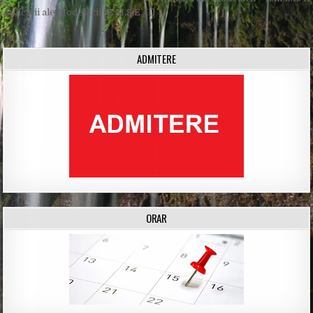
Post
navigation
Aplicații ale Modelării (E.M.S.E. II) →
ADMITERE
ORAR