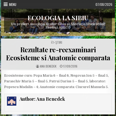
Skip
MENU
07/08/2026
to
content
ECOLOGIA LA SIBIU
Un proiect Asociația Ecotur Sibiu și Asociația Studenților
Ecologi ASECO
POSTED
ŞTIRI
IN
Rezultate re-reexaminari
Ecosisteme si Anatomie comparata
A
P
ANA BENEDEK
17/09/2016
U
U
T
B
H
L
Ecosisteme curs: Popa Maria 6 – final 6, Negovan Ion 5 – final 5,
O
I
Paraschiv Maria 5 – final 5, Patrui Darius 5 – final 5, laborator:
R
S
:
H
Popescu Madalin – 4; Anatomie comparata: Ciucurel Manuela 5.
E
D
D
A
Author:
Ana Benedek
T
E
: