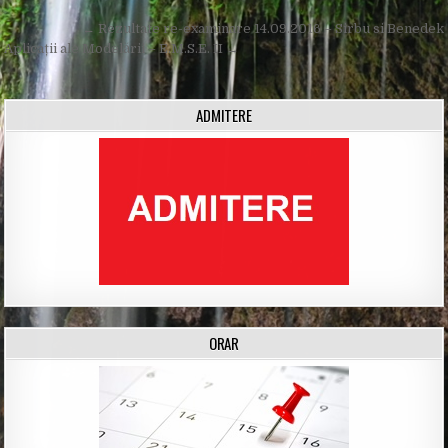
Post
← Rezultate re-examinare 14.09.2016 – Sirbu si Benedek
navigation
Aplicații ale Modelării – E.M.S.E. II →
ADMITERE
ORAR