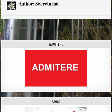
Author:
Secretariat
Post
Expertiza faunei EMSE+BA I →
← Ecosisteme (E.P.M. II)
navigation
ADMITERE
ORAR