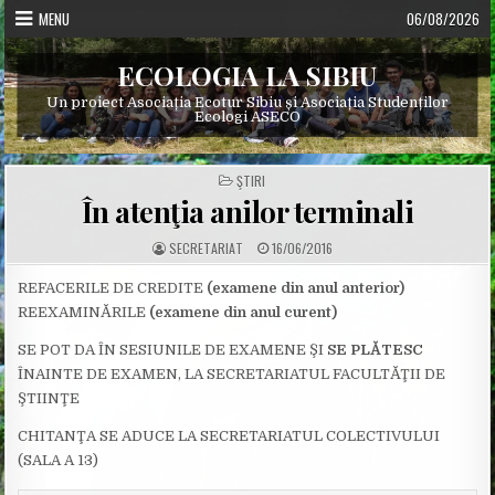
Skip
MENU
06/08/2026
to
content
ECOLOGIA LA SIBIU
Un proiect Asociația Ecotur Sibiu și Asociația Studenților
Ecologi ASECO
POSTED
ŞTIRI
IN
În atenţia anilor terminali
A
P
SECRETARIAT
16/06/2016
U
U
T
B
H
L
REFACERILE DE CREDITE
(examene din anul anterior)
O
I
REEXAMINĂRILE
(examene din anul curent)
R
S
:
H
E
SE POT DA ÎN SESIUNILE DE EXAMENE ŞI
SE PLĂTESC
D
D
ÎNAINTE DE EXAMEN, LA SECRETARIATUL FACULTĂŢII DE
A
T
ŞTIINŢE
E
:
CHITANŢA SE ADUCE LA SECRETARIATUL COLECTIVULUI
(SALA A 13)