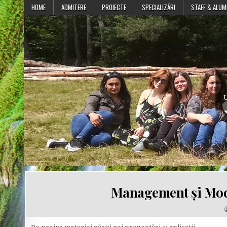
Skip
HOME
ADMITERE
PROIECTE
SPECIALIZĂRI
STAFF & ALUM
to
content
U
Management și Mode