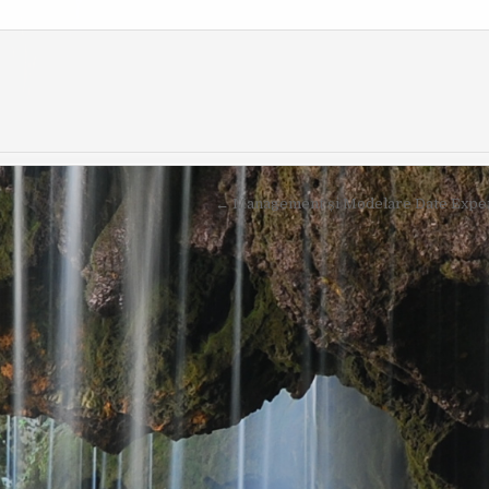
O
I
R
S
:
H
E
D
D
A
T
E
:
← Management și Modelare Date Experi