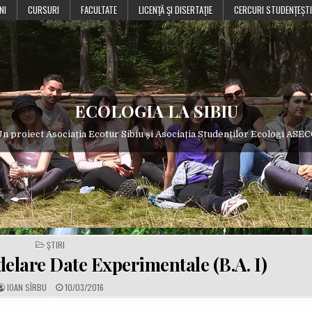
NI
CURSURI
FACULTATE
LICENŢĂ ŞI DISERTAŢIE
CERCURI STUDENȚEȘTI
ECOLOGIA LA SIBIU
n proiect Asociația Ecotur Sibiu și Asociația Studenților Ecologi ASE
POSTED
ŞTIRI
IN
lare Date Experimentale (B.A. I)
A
P
IOAN SÎRBU
10/03/2016
U
U
T
B
H
L