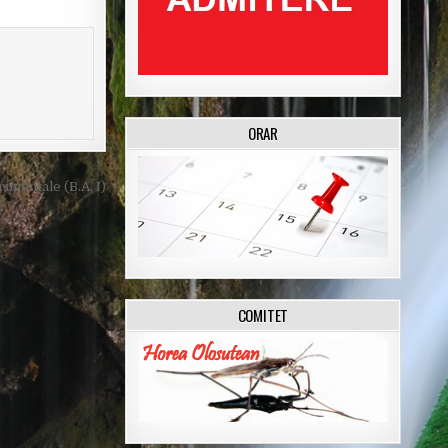
ORAR
mentale (B.A. I)
COMITET