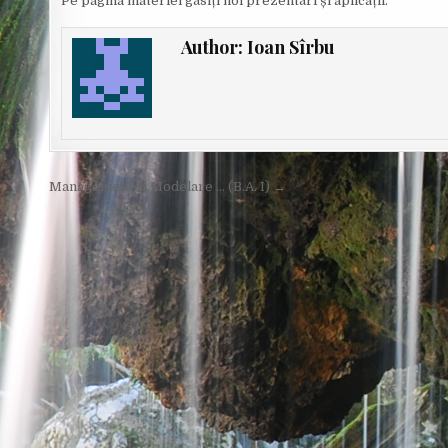
Pe pagina materiei găsiți noi prezentări și aplicații.
Author:
Ioan Sîrbu
Post
Management și Modelare … (B.A. I) →
navigation