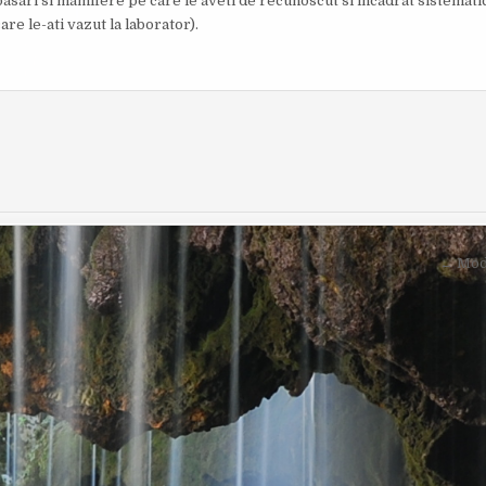
 pasari si mamifere pe care le aveti de recunoscut si incadrat sistemat
O
I
are le-ati vazut la laborator).
R
S
:
H
E
D
D
A
T
E
:
← Mode