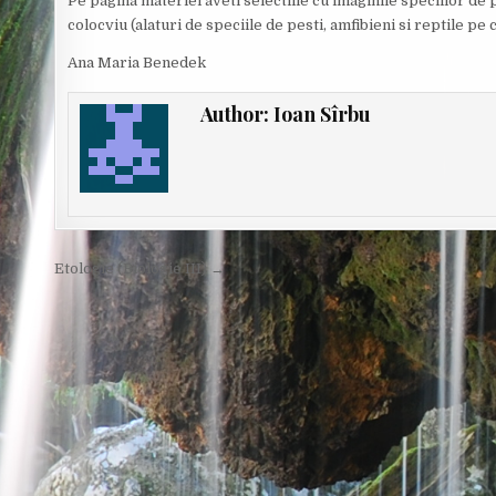
Pe pagina materiei aveti selectiile cu imaginile speciilor de
colocviu (alaturi de speciile de pesti, amfibieni si reptile pe c
Ana Maria Benedek
Author:
Ioan Sîrbu
Post
Etologie (Biologie III) →
navigation