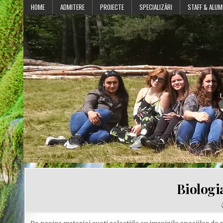
Skip
HOME
ADMITERE
PROIECTE
SPECIALIZĂRI
STAFF & ALUM
to
content
U
Biologi