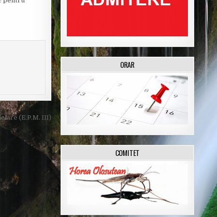
ic pentru
ORAR
lare (E.P.M. III)
COMITET