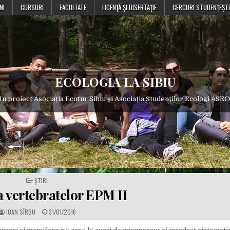
NI
CURSURI
FACULTATE
LICENŢĂ ŞI DISERTAŢIE
CERCURI STUDENȚEȘTI
ECOLOGIA LA SIBIU
n proiect Asociația Ecotur Sibiu și Asociația Studenților Ecologi ASE
POSTED
ŞTIRI
IN
a vertebratelor EPM II
A
P
IOAN SÎRBU
31/01/2016
U
U
T
B
H
L