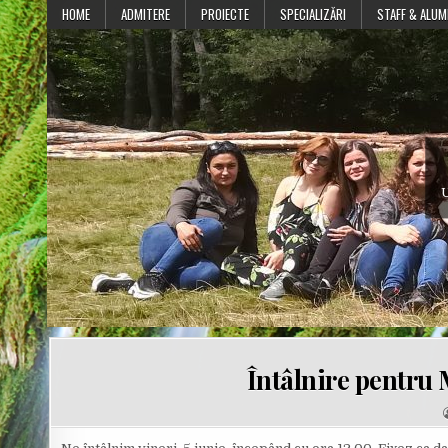
Skip
HOME
ADMITERE
PROIECTE
SPECIALIZĂRI
STAFF & ALUM
to
content
U
Întâlnire pentru