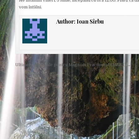
Ne întâlnim vineri, 5 iunie, începând cu ora 12.00. Fixez ca d
vom întâlni.
Author:
Ioan Sîrbu
Post
Ultimele materiale pentru Magnum Practicum (EMSE I) →
navigation