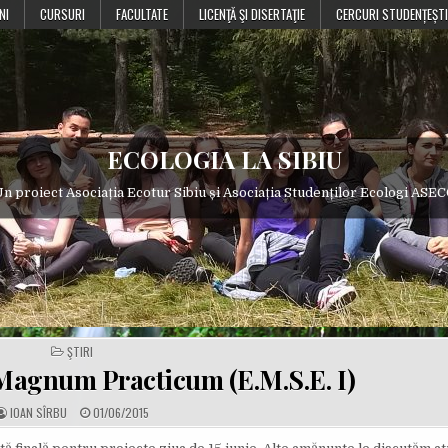
NI
CURSURI
FACULTATE
LICENŢĂ ŞI DISERTAŢIE
CERCURI STUDENȚEȘTI
ECOLOGIA LA SIBIU
n proiect Asociația Ecotur Sibiu și Asociația Studenților Ecologi ASE
POSTED
ŞTIRI
IN
 Magnum Practicum (E.M.S.E. I)
A
P
IOAN SÎRBU
01/06/2015
U
U
T
B
H
L