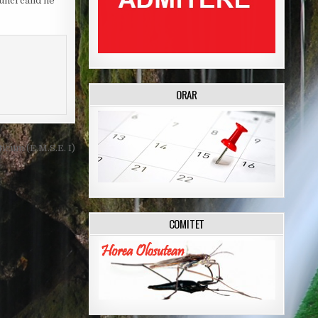
tunci când ne
ORAR
cum (E.M.S.E. I)
COMITET