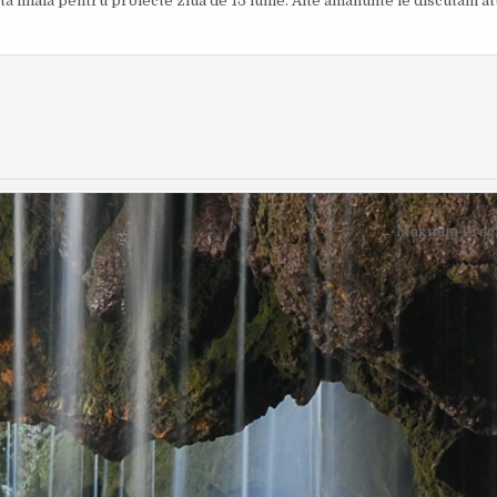
ată finală pentru proiecte ziua de 15 iunie. Alte amănunte le discutăm a
O
I
R
S
:
H
E
D
D
A
T
E
:
← Magnum Practi