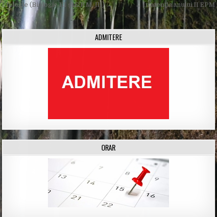
Post
Etologie (Biologie III şi E.P.M. III) →
← În atenția anului II EPM
navigation
ADMITERE
ORAR