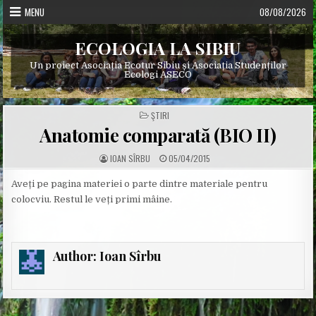
Skip
MENU
08/08/2026
to
content
ECOLOGIA LA SIBIU
Un proiect Asociația Ecotur Sibiu și Asociația Studenților
Ecologi ASECO
POSTED
ŞTIRI
IN
Anatomie comparată (BIO II)
A
P
IOAN SÎRBU
05/04/2015
U
U
T
B
H
L
Aveți pe pagina materiei o parte dintre materiale pentru
O
I
colocviu. Restul le veți primi mâine.
R
S
:
H
E
D
D
A
T
Author:
Ioan Sîrbu
E
: