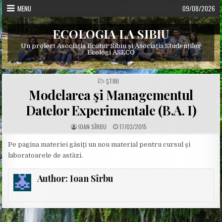
Skip
MENU
09/08/2026
to
content
ECOLOGIA LA SIBIU
Un proiect Asociația Ecotur Sibiu și Asociația Studenților
Ecologi ASECO
POSTED
ŞTIRI
IN
Modelarea şi Managementul
Datelor Experimentale (B.A. I)
A
P
IOAN SÎRBU
17/03/2015
U
U
T
B
H
L
Pe pagina materiei găsiţi un nou material pentru cursul şi
O
I
laboratoarele de astăzi.
R
S
:
H
E
D
Author:
Ioan Sîrbu
D
A
T
E
: