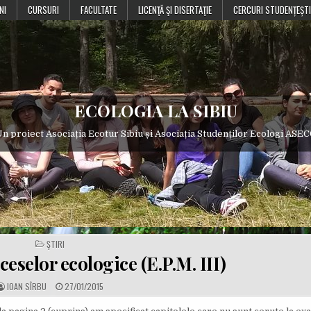
NI
CURSURI
FACULTATE
LICENŢĂ ŞI DISERTAŢIE
CERCURI STUDENȚEȘTI
ECOLOGIA LA SIBIU
n proiect Asociația Ecotur Sibiu și Asociația Studenților Ecologi ASE
POSTED
ŞTIRI
IN
eselor ecologice (E.P.M. III)
A
P
IOAN SÎRBU
27/01/2015
U
U
T
B
H
L