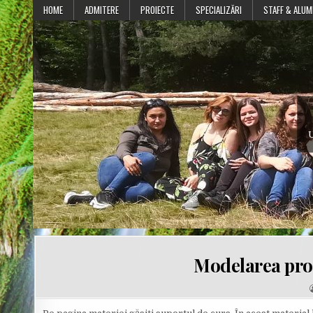
Skip
HOME
ADMITERE
PROIECTE
SPECIALIZĂRI
STAFF & ALUM
to
content
U
Modelarea proc