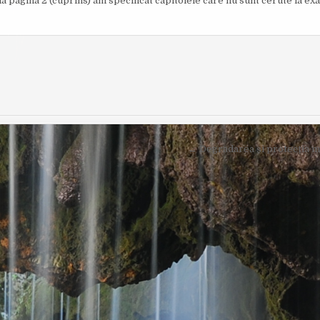
la pagina 2 (cuprins) am specificat capitolele care nu sunt cerute la e
O
I
R
S
:
H
E
D
D
A
T
E
:
← Degradarea și protecția me