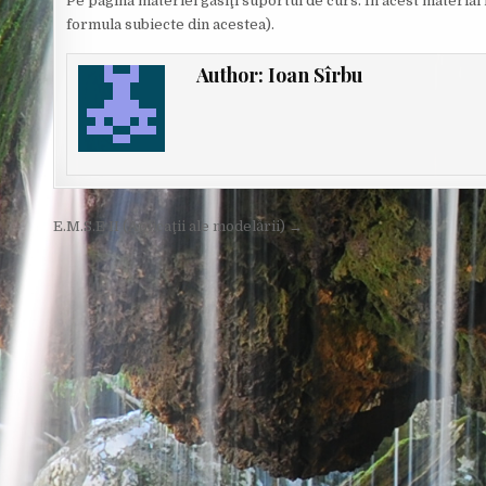
Pe pagina materiei găsiţi suportul de curs. În acest material 
formula subiecte din acestea).
Author:
Ioan Sîrbu
Post
E.M.S.E II (Aplicaţii ale modelării) →
navigation