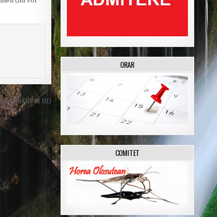
xamen (nu voi
ORAR
diului (EPM III)
COMITET