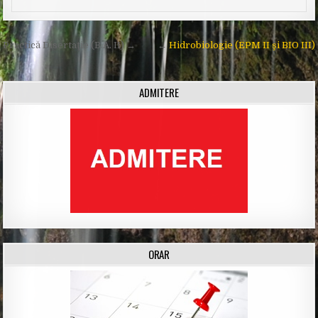
Post
Practică Disertaţie (B.A. II) →
←
Hidrobiologie (EPM II şi BIO III)
navigation
ADMITERE
ORAR