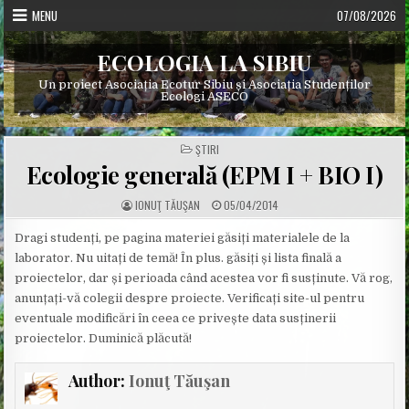
Skip
MENU
07/08/2026
to
content
ECOLOGIA LA SIBIU
Un proiect Asociația Ecotur Sibiu și Asociația Studenților
Ecologi ASECO
POSTED
ŞTIRI
IN
Ecologie generală (EPM I + BIO I)
A
P
IONUŢ TĂUŞAN
05/04/2014
U
U
T
B
H
L
Dragi studenți, pe pagina materiei găsiți materialele de la
O
I
laborator. Nu uitați de temă! În plus. găsiți și lista finală a
R
S
:
H
proiectelor, dar și perioada când acestea vor fi susținute. Vă rog,
E
D
anunțați-vă colegii despre proiecte. Verificați site-ul pentru
D
A
eventuale modificări în ceea ce privește data susținerii
T
E
proiectelor. Duminică plăcută!
:
Author:
Ionuţ Tăuşan