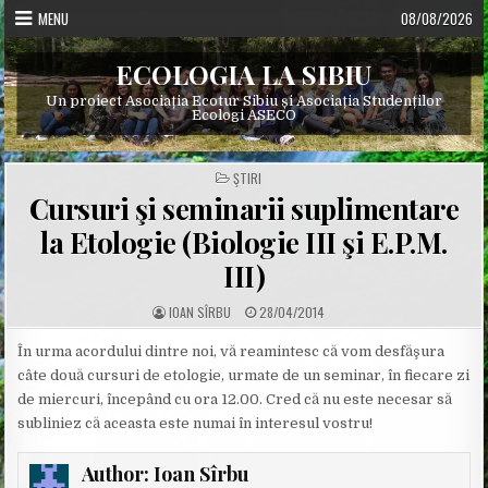
Skip
MENU
08/08/2026
to
content
ECOLOGIA LA SIBIU
Un proiect Asociația Ecotur Sibiu și Asociația Studenților
Ecologi ASECO
POSTED
ŞTIRI
IN
Cursuri şi seminarii suplimentare
la Etologie (Biologie III şi E.P.M.
III)
A
P
IOAN SÎRBU
28/04/2014
U
U
T
B
H
L
În urma acordului dintre noi, vă reamintesc că vom desfăşura
O
I
câte două cursuri de etologie, urmate de un seminar, în fiecare zi
R
S
:
H
de miercuri, începând cu ora 12.00. Cred că nu este necesar să
E
D
subliniez că aceasta este numai în interesul vostru!
D
A
T
E
Author:
Ioan Sîrbu
: