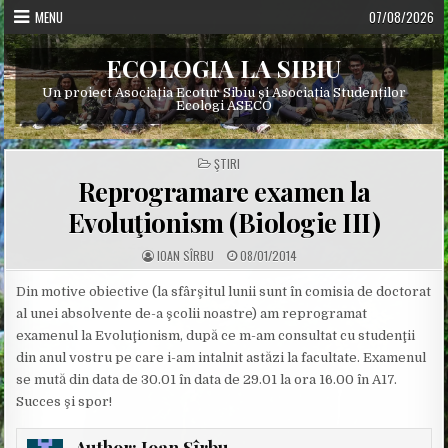
Skip
MENU
07/08/2026
to
content
ECOLOGIA LA SIBIU
Un proiect Asociația Ecotur Sibiu și Asociația Studenților
Ecologi ASECO
POSTED
ŞTIRI
IN
Reprogramare examen la
Evoluţionism (Biologie III)
A
P
IOAN SÎRBU
08/01/2014
U
U
T
B
H
L
Din motive obiective (la sfârşitul lunii sunt în comisia de doctorat
O
I
al unei absolvente de-a şcolii noastre) am reprogramat
R
S
:
H
examenul la Evoluţionism, după ce m-am consultat cu studenţii
E
D
din anul vostru pe care i-am intalnit astăzi la facultate. Examenul
D
A
se mută din data de 30.01 în data de 29.01 la ora 16.00 în A17.
T
E
Succes şi spor!
:
Author:
Ioan Sîrbu