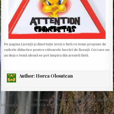
Pe pagina Licență și disertație aveți o listă cu teme propuse de
cadrele didactice pentru viitoarele lucrări de licență. Cei care nu
au deja o temă aleasă se pot inspira din această listă.
Author:
Horea Olosutean
Post
← Curs suplimentar, în avans, la ecologie (E.P.M. II)
navigation
Ecologie generală (EPM I & BIO I) →