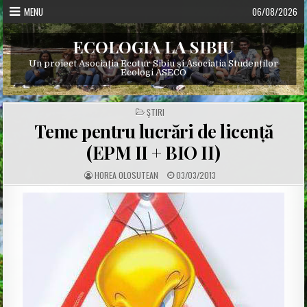
Skip
MENU
06/08/2026
to
content
ECOLOGIA LA SIBIU
Un proiect Asociația Ecotur Sibiu și Asociația Studenților
Ecologi ASECO
POSTED
ŞTIRI
IN
Teme pentru lucrări de licență
(EPM II + BIO II)
A
P
HOREA OLOSUTEAN
03/03/2013
U
U
T
B
H
L
O
I
R
S
:
H
E
D
D
A
T
E
: