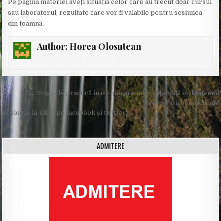
Pe pagina materiei aveți situația celor care au trecut doar cursul
sau laboratorul, rezultate care vor fi valabile pentru sesiunea
din toamnă.
Author:
Horea Olosutean
Post
← Stagii de practică în cooperare internaţională in domeniul
navigation
cercetatii biomedicale
Ecologia-la-sibiu pe facebook şi twitter →
ADMITERE