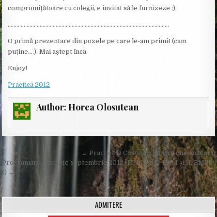
compromițătoare cu colegii, e invitat să le furnizeze ;).
…………………………………………………………………………………………………
O primă prezentare din pozele pe care le-am primit (cam
puține….). Mai aștept încă.
Enjoy!
Practică 2012
Author:
Horea Olosutean
Post
← Practică la Costești (pentru cunoscători)
navigation
Programare restanțe septembrie 2012 (EPM I și II, BIO I și II, EMSE
I) →
ADMITERE