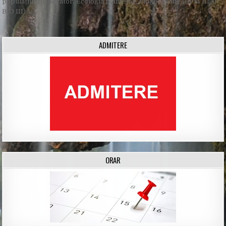
populațiilor laborator, Ecologia plantelor, Biogeografie (EPM III și
BIO III) →
ADMITERE
ORAR