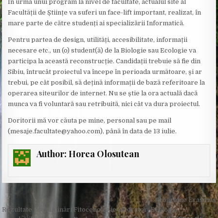
În urma unui program la nivel de facultate, actualul site al
Facultății de Științe va suferi un face-lift important, realizat, în
mare parte de către studenți ai specializării Informatică.
Pentru partea de design, utilități, accesibilitate, informații
necesare etc., un (o) student(ă) de la Biologie sau Ecologie va
participa la această reconstrucție. Candidații trebuie să fie din
Sibiu, întrucât proiectul va începe în perioada următoare, și ar
trebui, pe cât posibil, să dețină informații de bază referitoare la
operarea siteurilor de internet. Nu se știe la ora actuală dacă
munca va fi voluntară sau retribuită, nici cât va dura proiectul.
Doritorii mă vor căuta pe mine, personal sau pe mail
(mesaje.facultate@yahoo.com), până în data de 13 iulie.
Author:
Horea Olosutean
Post
← Programe Erasmus
navigation
Rezultate reexaminări Fitocenologie laborator, Ecologia