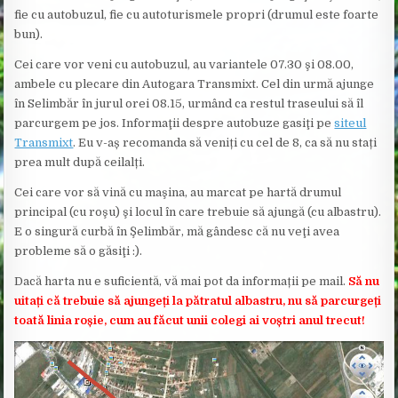
fie cu autobuzul, fie cu autoturismele propri (drumul este foarte
bun).
Cei care vor veni cu autobuzul, au variantele
07.30 şi 08.00,
ambele cu plecare din Autogara Transmixt. Cel din urmă ajunge
în Selimbăr în jurul orei 08.15, urmând ca restul traseului să îl
parcurgem pe jos. Informaţii despre autobuze gasiţi pe
siteul
Transmixt
. Eu v-aș recomanda să veniți cu cel de 8, ca să nu stați
prea mult după ceilalți.
Cei care vor să vină cu maşina, au marcat pe hartă drumul
principal (cu roşu) şi locul în care trebuie să ajungă (cu albastru).
E o singură curbă în Şelimbăr, mă gândesc că nu veţi avea
probleme să o găsiţi :).
Dacă harta nu e suficientă, vă mai pot da informații pe mail.
Să nu
uitați că trebuie să ajungeți la pătratul albastru, nu să parcurgeți
toată linia roșie, cum au făcut unii colegi ai voștri anul trecut!