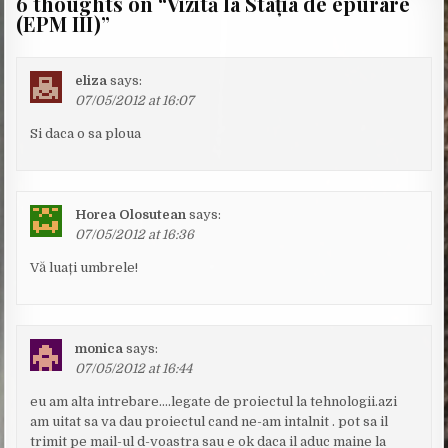
6 thoughts on “
Vizită la Stația de epurare
(EPM III)
”
eliza
says:
07/05/2012 at 16:07
Si daca o sa ploua
Horea Olosutean
says:
07/05/2012 at 16:36
Vă luați umbrele!
monica
says:
07/05/2012 at 16:44
eu am alta intrebare….legate de proiectul la tehnologii.azi
am uitat sa va dau proiectul cand ne-am intalnit . pot sa il
trimit pe mail-ul d-voastra sau e ok daca il aduc maine la