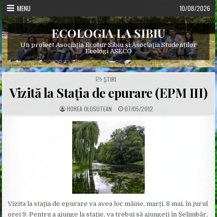
Skip
MENU
10/08/2026
to
content
ECOLOGIA LA SIBIU
Un proiect Asociația Ecotur Sibiu și Asociația Studenților
Ecologi ASECO
POSTED
ŞTIRI
IN
Vizită la Stația de epurare (EPM III)
A
P
HOREA OLOSUTEAN
07/05/2012
U
U
T
B
H
L
O
I
R
S
:
H
E
D
D
A
T
E
:
Vizita la staţia de epurare va avea loc mâine, marți, 8 mai, în jurul
orei 9. Pentru a ajunge la staţie, va trebui să ajungeţi în Şelimbăr,