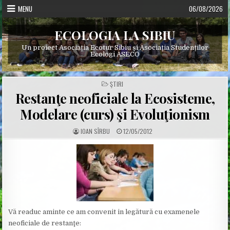
Skip
MENU
06/08/2026
to
content
ECOLOGIA LA SIBIU
Un proiect Asociația Ecotur Sibiu și Asociația Studenților
Ecologi ASECO
POSTED
ŞTIRI
IN
Restanţe neoficiale la Ecosisteme,
Modelare (curs) şi Evoluţionism
A
P
IOAN SÎRBU
12/05/2012
U
U
T
B
H
L
O
I
R
S
:
H
E
D
D
A
T
E
:
Vă readuc aminte ce am convenit in legătură cu examenele
neoficiale de restanţe: