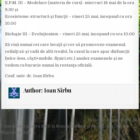
E.P.M. III – Modelare (materia de curs)- miercuri 16 mai de la ora
9,30 şi
Ecosisteme: structură şi funcţii – vineri 25 mai, incepand cu ora
10.00
Biologie III – Evoluţionism – vineri 25 mai, incepand cu ora 10.00
Să vină numai cei care învaţă şi vor să promoveze examenul,
ceilalţi să-şi vadă de altă treabă. În cazul în care apar disfuncţii
(wire-less, căşti+mobile, fiţuici etc.) anulez examenele şi ne
vedem cu bucurie numai în restanţa oficială.
Conf. univ. dr. Ioan Sîrbu
Author:
Ioan Sîrbu
Post
← Ecologie umană (EPM III)
navigation
Consultanţă pentru BA II la Managementul şi Modelarea Datelor
Experimentale →