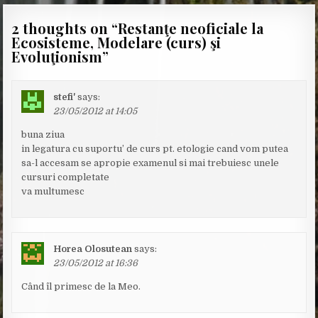
2 thoughts on “
Restanţe neoficiale la
Ecosisteme, Modelare (curs) şi
Evoluţionism
”
stefi'
says:
23/05/2012 at 14:05
buna ziua
in legatura cu suportu’ de curs pt. etologie cand vom putea
sa-l accesam se apropie examenul si mai trebuiesc unele
cursuri completate
va multumesc
Horea Olosutean
says:
23/05/2012 at 16:36
Când îl primesc de la Meo.