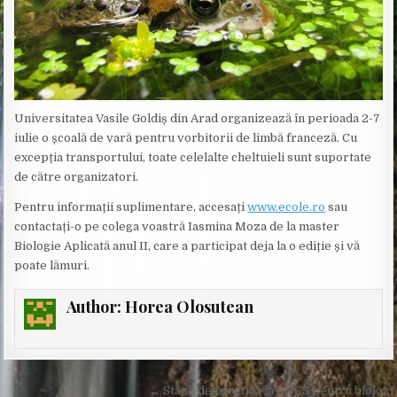
Universitatea Vasile Goldiș din Arad organizează în perioada 2-7
iulie o școală de vară pentru vorbitorii de limbă franceză. Cu
excepția transportului, toate celelalte cheltuieli sunt suportate
de către organizatori.
Pentru informații suplimentare, accesați
www.ecole.ro
sau
contactați-o pe colega voastră Iasmina Moza de la master
Biologie Aplicată anul II, care a participat deja la o ediție și vă
poate lămuri.
Author:
Horea Olosutean
Post
← Stagii de practică la ANCS pentru biologi