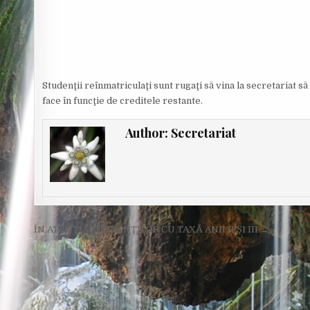
Studenţii reînmatriculaţi sunt rugaţi să vina la secretariat s
face în funcţie de creditele restante.
Author:
Secretariat
Post
ÎN ATENŢIA STUDENŢILOR CU TAXĂ ANII II ŞI III →
navigation