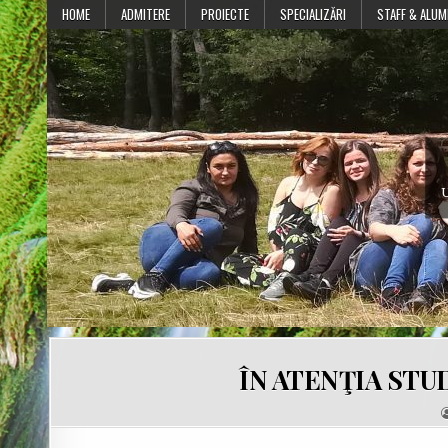
Skip
HOME
ADMITERE
PROIECTE
SPECIALIZĂRI
STAFF & ALUM
to
content
U
ÎN ATENŢIA ST