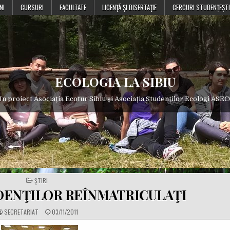
NI
CURSURI
FACULTATE
LICENŢĂ ŞI DISERTAŢIE
CERCURI STUDENȚEȘTI
ECOLOGIA LA SIBIU
n proiect Asociația Ecotur Sibiu și Asociația Studenților Ecologi ASE
POSTED
ŞTIRI
IN
UDENŢILOR REÎNMATRICULAŢI
A
P
SECRETARIAT
03/11/2011
U
U
T
B
H
L