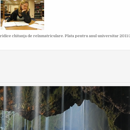
O
I
R
S
:
H
E
D
D
A
T
E
:
ă ridice chitanţa de reînmatriculare. Plata pentru anul universitar 2011
← 