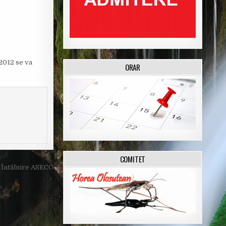
/2012 se va
ORAR
COMITET
Întâlnire ASECO