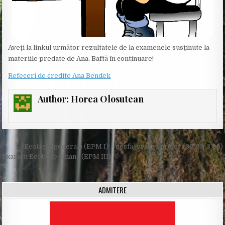
Aveţi la linkul următor rezultatele de la examenele susţinute la
materiile predate de Ana. Baftă în continuare!
Refeceri de credite Ana Bendek
Author:
Horea Olosutean
Post
← Ecologie generală (EPM I) – desfăşurarea orelor (30.05-3.06)
navigation
Examen Ecologie umana (EPM III) →
ADMITERE