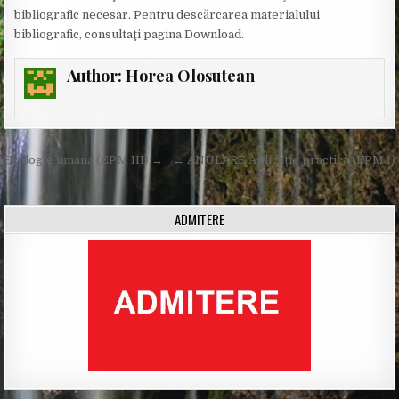
bibliografic necesar. Pentru descărcarea materialului
bibliografic, consultaţi pagina Download.
Author:
Horea Olosutean
Post
Ecologie umana (EPM III) →
← ANULARE Aplicaţie practică (EPM I)
navigation
ADMITERE