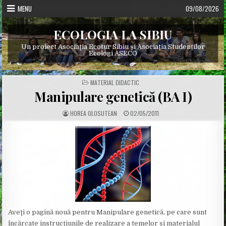
Skip
MENU
09/08/2026
to
content
ECOLOGIA LA SIBIU
Un proiect Asociația Ecotur Sibiu și Asociația Studenților
Ecologi ASECO
POSTED
MATERIAL DIDACTIC
IN
Manipulare genetică (BA I)
A
P
HOREA OLOSUTEAN
02/05/2011
U
U
T
B
H
L
O
I
R
S
:
H
E
D
D
A
T
E
:
Aveţi o pagină nouă pentru Manipulare genetică, pe care sunt
încărcate instrucţiunile de realizare a temelor şi materialul