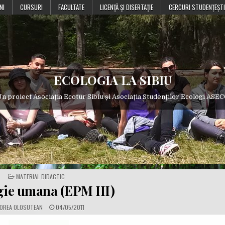
NI
CURSURI
FACULTATE
LICENŢĂ ŞI DISERTAŢIE
CERCURI STUDENȚEȘTI
ECOLOGIA LA SIBIU
n proiect Asociația Ecotur Sibiu și Asociația Studenților Ecologi ASE
POSTED
MATERIAL DIDACTIC
IN
gie umana (EPM III)
P
OREA OLOSUTEAN
04/05/2011
U
B
L