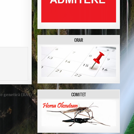
ORAR
COMITET
 genetică (BA I)