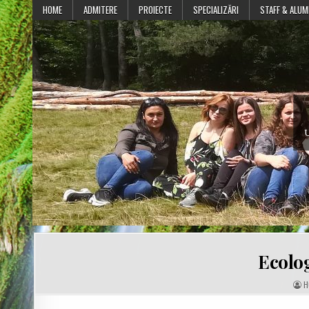
Skip
HOME
ADMITERE
PROIECTE
SPECIALIZĂRI
STAFF & ALUM
to
content
U
Ecolo
A
H
U
T
H