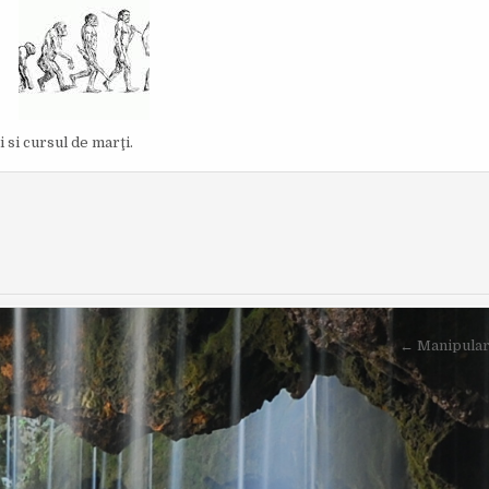
I
S
H
E
D
D
A
T
E
:
si cursul de marţi.
← Manipulare