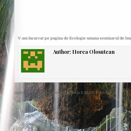
O
R
:
V-am încarcat pe pagina de Ecologie umana seminarul de luni 
Author:
Horea Olosutean
Post
Aplicaţie Practică cu studenţii de la E.M.S.E I şi B.A. I →
navigation