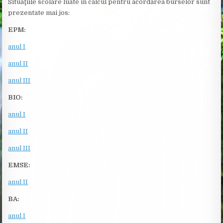
Situaţiile scolare luate în calcul pentru acordarea burselor sunt
prezentate mai jos:
EPM:
anul I
anul II
anul III
BIO:
anul I
anul II
anul III
EMSE:
anul II
BA:
anul I