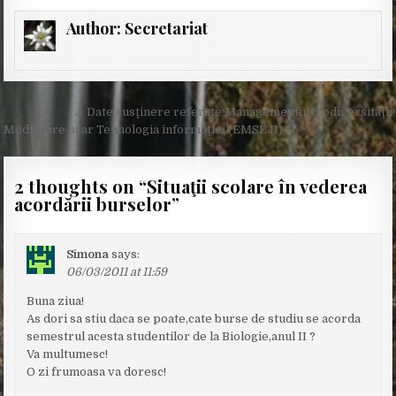
Author:
Secretariat
Post
← Date susţinere referate Managementul biodiversităţii
navigation
Modificare orar Tehnologia informaţiei (EMSE II) →
2 thoughts on “
Situaţii scolare în vederea
acordării burselor
”
Simona
says:
06/03/2011 at 11:59
Buna ziua!
As dori sa stiu daca se poate,cate burse de studiu se acorda
semestrul acesta studentilor de la Biologie,anul II ?
Va multumesc!
O zi frumoasa va doresc!