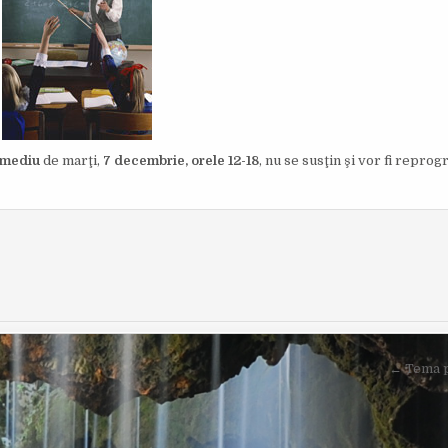
O
I
R
S
:
H
E
D
D
A
T
E
:
e mediu
de marţi,
7 decembrie, orele 12-18
, nu se susţin şi vor fi repro
← Tema 