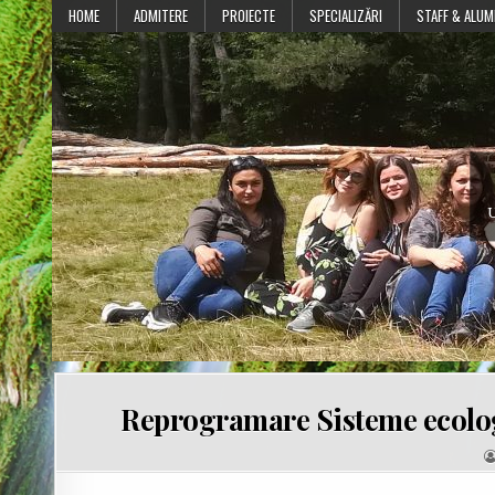
Skip
HOME
ADMITERE
PROIECTE
SPECIALIZĂRI
STAFF & ALUM
to
content
U
Reprogramare Sisteme ecologi