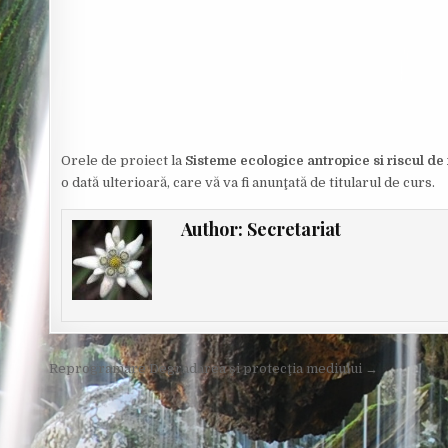
Orele de proiect la
Sisteme ecologice antropice si riscul d
o dată ulterioară, care vă va fi anunţată de titularul de curs.
Author:
Secretariat
Post
Reprogramare Degradarea şi protecţia mediului →
navigation