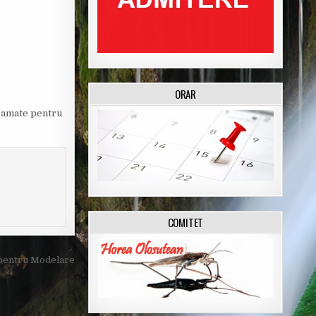
ORAR
gramate pentru
COMITET
pentru Modelare