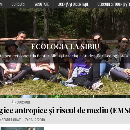
NI
CURSURI
FACULTATE
LICENŢĂ ŞI DISERTAŢIE
CERCURI STUDENȚEȘTI
ECOLOGIA LA SIBIU
n proiect Asociația Ecotur Sibiu și Asociația Studenților Ecologi ASE
POSTED
CURSURI
IN
ce antropice şi riscul de mediu (EMSE
A
P
SECRETARIAT
06/12/2010
U
U
T
B
H
L