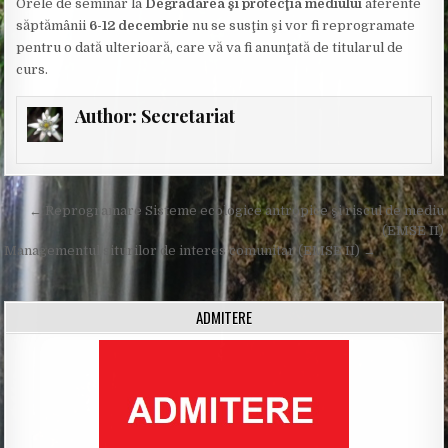
Orele de seminar la
Degradarea şi protecţia mediului
aferente
săptămânii
6-12 decembrie
nu se susţin şi vor fi reprogramate
pentru o dată ulterioară, care vă va fi anunţată de titularul de
curs.
Author:
Secretariat
Post
← Reprogramare Sisteme ecologice antropice şi riscul de mediu
navigation
(EMSE II)
Managementul siturilor de interes comunitar (EMSE II) →
ADMITERE