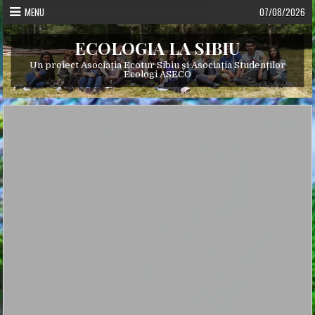
Skip
MENU
07/08/2026
to
content
ECOLOGIA LA SIBIU
Un proiect Asociația Ecotur Sibiu și Asociația Studenților
Ecologi ASECO
Posted
in