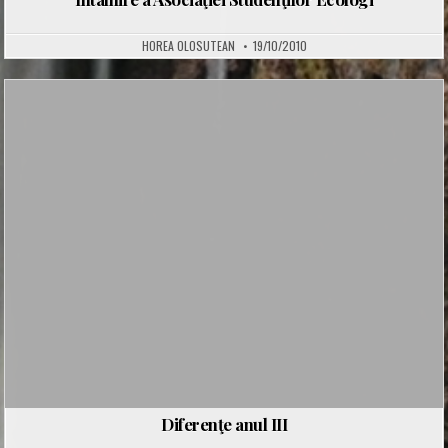
HOREA OLOSUTEAN
19/10/2010
Posted
in
Diferenţe anul III