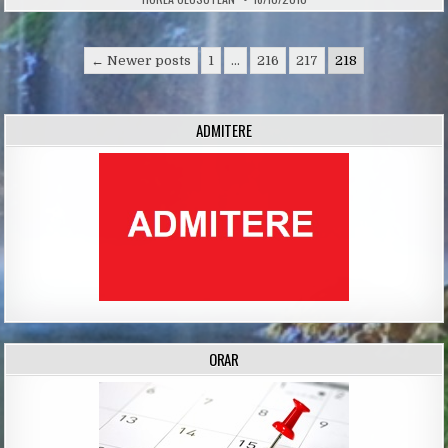
Posts
← Newer posts
1
…
216
217
218
navigation
ADMITERE
ORAR